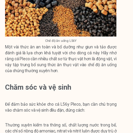
Chế độ ăn uống L56Y
Một vài thức ăn an toàn và bổ dưỡng như giun và tảo được
đánh giá là lựa chọn khá tuyệt vời cho dòng cá này. Hãy nhớ
rằng cá Pleco cần nhiều chất sơ từ thực vật hơn là động vật, vì
vậy tập trung bổ sung thức ăn thực vật vào chế độ ăn uống
của chúng thường xuyên hơn.
Chăm sóc và vệ sinh
Để đảm bảo sức khỏe cho cá L56y Pleco, bạn cần chú trọng
vào chăm sóc và vệ sinh đều đặn, đúng cách:
Thường xuyên kiểm tra thông số, chất lượng nước trong bể,
các chỉ số nồng độ amoniac, nitrat và nitrit luôn được duy trù ở