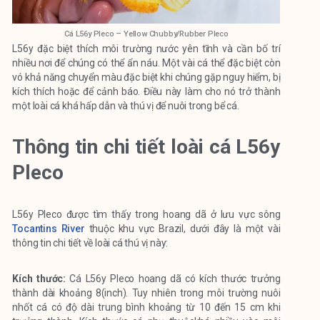
Cá L56y Pleco – Yellow Chubby/Rubber Pleco
L56y đặc biệt thích môi trường nước yên tĩnh và cần bố trí
nhiều nơi để chúng có thể ẩn náu. Một vài cá thể đặc biệt còn
vó khả năng chuyển màu đặc biệt khi chúng gặp nguy hiểm, bị
kích thích hoặc để cảnh báo. Điều này làm cho nó trở thành
một loài cá khá hấp dẫn và thú vị để nuôi trong bể cá.
Thông tin chi tiết loài cá L56y
Pleco
L56y Pleco được tìm thấy trong hoang dã ở lưu vực sông
Tocantins River
thuộc khu vực Brazil, dưới đây là một vài
thông tin chi tiết về loài cá thú vị này:
Kích thước:
Cá L56y Pleco hoang dã có kích thước trưởng
thành dài khoảng 8(inch). Tuy nhiên trong môi trường nuôi
nhốt cá có độ dài trung bình khoảng từ 10 đến 15 cm khi