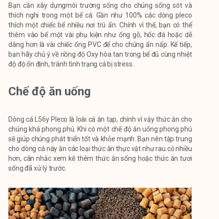
Bạn cần xây dựngmôi trường sống cho chúng sống sót và
thích nghi trong một bể cá. Gần như 100% các dòng pleco
thích một chiếc bể nhiều nơi trú ẩn. Chính vì thế, bạn có thể
thêm vào bể một vài phụ kiện như ống gỗ, hốc đá hoặc dễ
dàng hơn là vài chiếc ống PVC để cho chúng ẩn nấp. Kế tiếp,
bạn hãy chú ý về nồng độ Oxy hòa tan trong bể đủ cùng nhiệt
độ độ ổn định, tránh tình trạng cá bị stress.
Chế độ ăn uống
Dòng cá L56y Pleco là loài cá ăn tạp, chính vì vậy thức ăn cho
chúng khá phong phú. Khi có một chế độ ăn uống phong phú
sẽ giúp chúng phát triển tốt và khỏe mạnh. Bạn nên tập trung
cho dòng cá này ăn các loại thức ăn thực vật như rau cỏ nhiều
hơn, cân nhắc xem kẽ thêm thức ăn sống hoặc thức ăn tươi
sống đã xử lý trước.