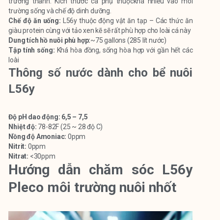
trưởng thành. Kích thước cá phụ thuộckhá nhiều vào môi
trường sống và chế độ dinh dưỡng.
Chế độ ăn uống:
L56y thuộc động vật ăn tạp – Các thức ăn
giàu protein cùng với tảo xen kẽ sẽ rất phù hợp cho loài cá này
Dung tích hồ nuôi phù hợp:
~75 gallons (285 lít nước)
Tập tính sống:
Khá hòa đồng, sống hòa hợp với gần hết các
loài
Thông số nước
dành cho bể nuôi
L56y
Độ pH dao động: 6,5 – 7,5
Nhiệt độ:
78-82F (25 ~ 28 độ C)
Nồng độ Amoniac:
0ppm
Nitrit:
0ppm
Nitrat:
<30ppm
Hướng dẫn chăm sóc L56y
Pleco môi trường nuôi nhốt