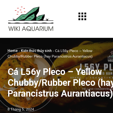
Chuyển
tới
nội
dung
Home
-
Kiến thức thủy sinh
-
Cá L56y Pleco – Yellow
Chubby/Rubber Pleco (hay Parancistrus Aurantiacus)
Cá L56y Pleco – Yellow
Chubby/Rubber Pleco (ha
Parancistrus Aurantiacus)
8 Tháng 5, 2024